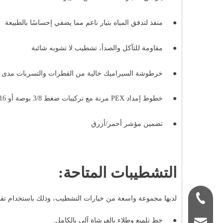
●
منفذ لتدفق المياه بتيار ناعم مما يضفي إحساسًا بالطبيعة
●
مقاومة للتآكل والصدأ، تشطيب لا تشوبه شائبة
●
خرطوشة السيراميك خالية من القطرات والتسربات مدى ال
●
خطوط إمداد PEX مرنة مع تركيبات ضغط 3/8 بوصة أو 9/16 بوصة
●
تضمين مؤشر أحمر/أزرق
التشطيبات المتاحة:
+86-180 3312 20
لديها مجموعة واسعة من خيارات التشطيب، وذلك باستخدام تق
●
خط تلميع وطلاء بالفرشاة آلي بالكامل.