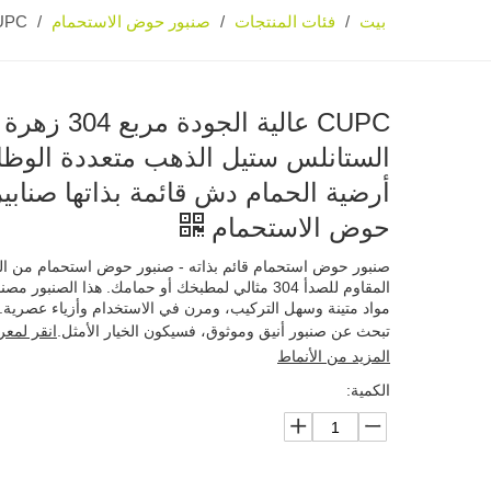
بيت
فئات المنتجات
صنبور حوض الاستحمام
/
/
/
CUPC عالية الجودة مربع 304 زهرة من الستانلس ستيل الذهب متعددة الوظائف 
CUPC عالية الجودة مربع
الستانلس ستيل الذهب متعددة الوظ
أرضية الحمام دش قائمة بذاتها صنابير
حوض الاستحمام
صنبور حوض استحمام قائم بذاته - صنبور حوض استحمام من الف
المقاوم للصدأ 304 مثالي لمطبخك أو حمامك. هذا الصنبور م
مواد متينة وسهل التركيب، ومرن في الاستخدام وأزياء عصرية. 
تبحث عن صنبور أنيق وموثوق، فسيكون الخيار الأمثل.
انقر لمعر
المزيد من الأنماط
الكمية: