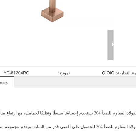
مة التجارية:
QIOIO
نموذج:
YC-81204RG
وصف 
صنبور حوض استحمام قائم بذاته - صنبور حوض استحمام من الفولاذ المقاوم للصدأ 304 يستخدم إحساسًا بسيطًا ونظيفًا لحمامك، مع ارت
يجعلك تشعر بالراحة عند الاستخدام. إنه مصنوع بالكامل من الفولاذ المقاوم للصدأ 304 للحصول على أقصى قدر من المتانة. ويقد