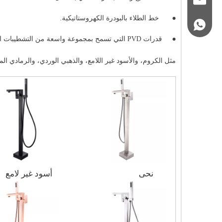
qioio@ycfaucet.c
●
خط الطلاء بالبودرة الكهروستاتيكية.
+86-1803312209
●
قدرات PVD التي تسمح بمجموعة واسعة من التشطيبات المختلفة.
مثل الكروم، والأسود غير اللامع، والذهبي الوردي، والرمادي 
نحى
أسود غير لامع