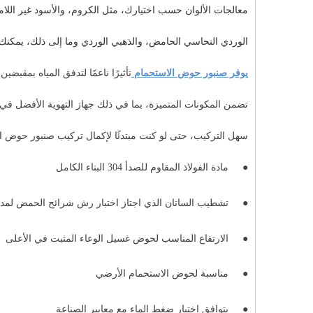
معالجات الألوان حسب اختيارك، مثل الكروم، والأسود غير اللا
الوردي النحاسي الحامض، والذهبي الوردي وما إلى ذلك، يمكنك 
يوفر صنبور حوض الاستحمام
تأثيرًا ناعمًا لتدفق المياه بمقب
تضمن المكونات المتميزة، بما في ذلك جهاز التهوية الأفضل في 
سهل التركيب، حتى لو كنت مبتدئًا لإكمال تركيب صنبور حوض
ا
●
مادة الفولاذ المقاوم للصدأ 304 البناء الكامل
●
تشطيب الساتان الذي اجتاز اختبار رش شرائح الحمض لمدة 24 ساع
●
الارتفاع المناسب لحوض غسيل الوعاء المثبت في الأعلى
●
مناسبة لحوض الاستحمام الأرضي
●
يتوافق اختبار ضغط الماء مع معايير الصناعة