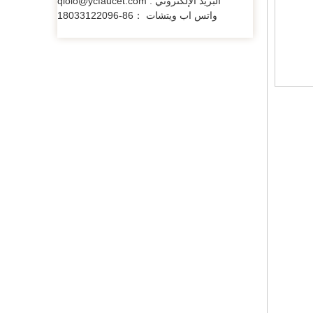
البريد الإلكتروني : qioio@ycfaucet.com
واتس اب ويتشات ：86-18033122096