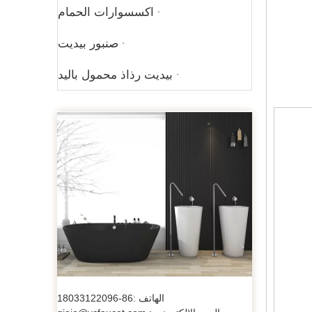
اكسسوارات الحمام
صنبور بيديت
بيديت رذاذ محمول باليد
الهاتف :86-18033122096