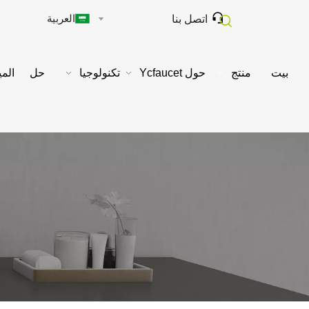

العربية
اتصل بنا
بيت
منتج
حول Ycfaucet
تكنولوجيا
حل
المي