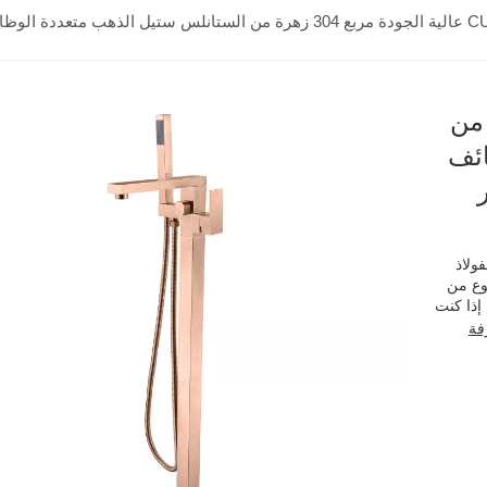
أرضية الحمام دش قائمة بذاتها صنابير حوض الاستحمام
 304 زهرة من
ائف
ولاذ
صنوع من
إذا كنت
فة