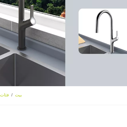
بيت
فئات 
/