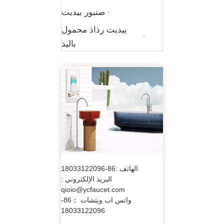
صنبور بيديت
بيديت رذاذ محمول
باليد
الهاتف :86-18033122096
البريد الإلكتروني :
qioio@ycfaucet.com
واتس اب ويتشات ：86-
18033122096