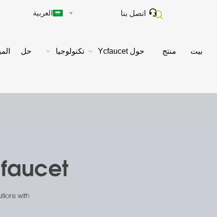

العربية
اتصل بنا
بيت
منتج
حول Ycfaucet
تكنولوجيا
حل
المي