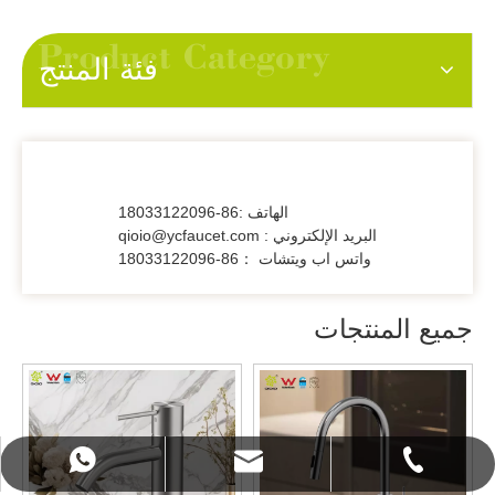
فئة المنتج
الهاتف :86-18033122096
البريد الإلكتروني : qioio@ycfaucet.com
واتس اب ويتشات ：86-18033122096
جميع المنتجات
qioio@ycfaucet.com
+86-180 3312 2096
+86-18033122096