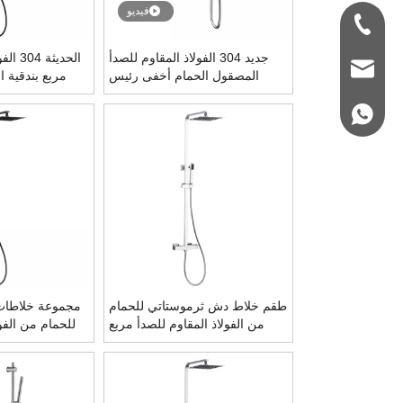
فيديو
+86-180 3312 20
جديد 304 الفولاذ المقاوم للصدأ
الحديث
qioio@ycfaucet.c
المصقول الحمام أخفى رئيس
مربع بندقية 
ثرموستاتي دش مجموعة
ثرموستا
+86-1803312209
طقم خلاط دش ثرموستاتي للحمام
مجموعة خلاطات
من الفولاذ المقاوم للصدأ مربع
للحمام من الفول
304 حديث