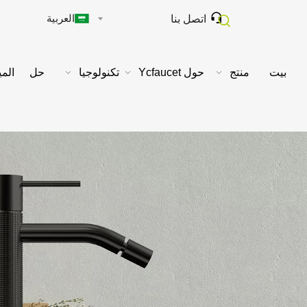

العربية
اتصل بنا
بيت
منتج
حول Ycfaucet
تكنولوجيا
حل
المي