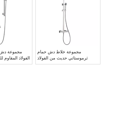
مجموعة خلاط دش حمام
مجموعة دش م
ثرموستاتي حديث من الفولاذ
المقاوم للصدأ 304 مربع من
من
النيكل المصقول