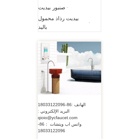
صنبور بيديت
بيديت رذاذ محمول
باليد
الهاتف :86-18033122096
البريد الإلكتروني :
qioio@ycfaucet.com
واتس اب ويتشات ：86-
18033122096