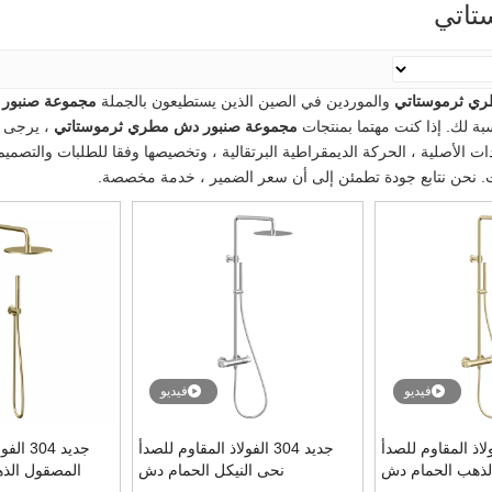
تاتي
ري ثرموستاتي
والموردين في الصين الذين يستطيعون بالجملة
مجموعة صنبور
سبة لك. إذا كنت مهتما بمنتجات
مجموعة صنبور دش مطري ثرموستاتي
، يرجى ال
ات الأصلية ، الحركة الديمقراطية البرتقالية ، وتخصيصها وفقا للطلبات والتصمي
اجات. نحن نتابع جودة تطمئن إلى أن سعر الضمير ، خدمة مخصصة.
فيديو
فيديو
30 الفولاذ المقاوم للصدأ
جديد 304 الفولاذ المقاوم للصدأ
جديد 04
لذهب الحمام دش
نحى النيكل الحمام دش
المصقول الذ