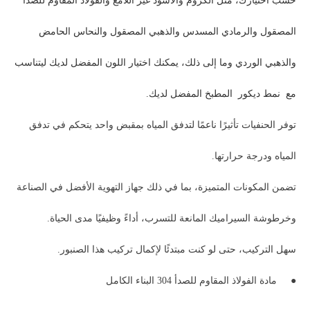
حسب اختيارك، مثل الكروم والأسود غير اللامع والفولاذ المقاوم للصدأ
المصقول والرمادي المسدس والذهبي المصقول والنحاس الحامض
والذهبي الوردي وما إلى ذلك، يمكنك اختيار اللون المفضل لديك ليتناسب
مع نمط ديكور المطبخ المفضل لديك.
توفر الحنفيات تأثيرًا ناعمًا لتدفق المياه بمقبض واحد يتحكم في تدفق
المياه ودرجة حرارتها.
تضمن المكونات المتميزة، بما في ذلك جهاز التهوية الأفضل في الصناعة
وخرطوشة السيراميك المانعة للتسرب، أداءً وظيفيًا مدى الحياة.
سهل التركيب، حتى لو كنت مبتدئًا لإكمال تركيب هذا الصنبور.
●
مادة الفولاذ المقاوم للصدأ 304 البناء الكامل