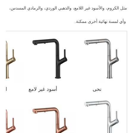
مثل الكروم، والأسود غير اللامع، والذهبي الوردي، والرمادي المسدس،
وأي لمسة نهائية أخرى ممكنة.
نحى
أسود غير لامع
الذهب ا