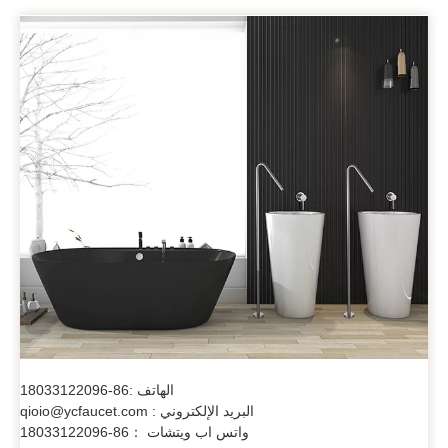
الهاتف :86-18033122096
البريد الإلكتروني : qioio@ycfaucet.com
واتس اب ويتشات ：86-18033122096