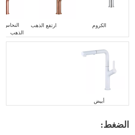
النحاس ال
الكروم
ارتفع الذهب
الذهب
أبيض
الضغط: