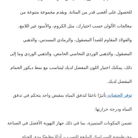
للحصول على أقصى قدر من المتانة. ويقدم مجموعة متنوعة من
معالجات الألوان حسب اختيارك، مثل الكروم، والأسود غير اللامع،
والفولاذ المقاوم للصدأ المصقول، والرمادي المسدس، والذهبي
المصقول، والذهبي الوردي النحاسي الحامض، والذهبي الوردي وما إلى
ذلك، يمكنك اختيار اللون المفضل لديك ليتناسب مع نمط ديكور الحمام
المفضل لديك.
توفر الحنفيات
تأثيرًا ناعمًا لتدفق المياه بمقبض واحد يتحكم في تدفق
المياه ودرجة حرارتها.
تضمن المكونات المتميزة، بما في ذلك جهاز التهوية الأفضل في الصناعة
وخرطوشة السيراميك المانعة للتسرب، أداءً وظيفيًا مدى الحياة.