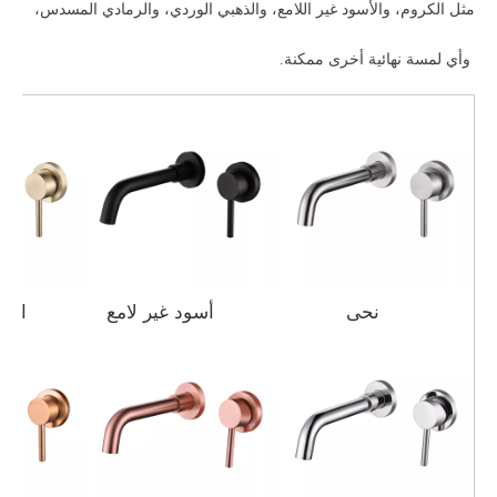
مثل الكروم، والأسود غير اللامع، والذهبي الوردي، والرمادي المسدس،
وأي لمسة نهائية أخرى ممكنة.
نحى
أسود غير لامع
الذهب ا