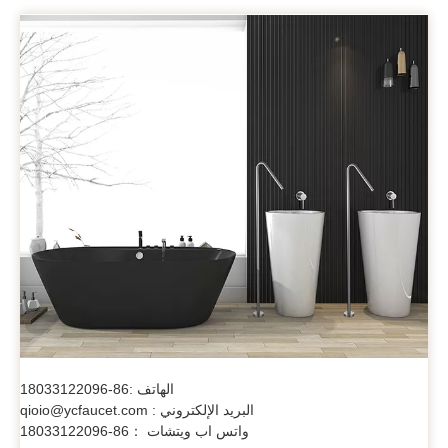
الهاتف :86-18033122096
البريد الإلكتروني : qioio@ycfaucet.com
واتس اب ويتشات ：86-18033122096