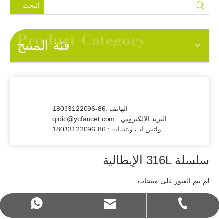
البحث
فئة المنتج
الهاتف :86-18033122096
البريد الإلكتروني : qioio@ycfaucet.com
واتس اب ويتشات : 86-18033122096
سلسلة 316L الإيطالية
لم يتم العثور على منتجات
qioio@ycfaucet.com
+86-180 3312 2096
+86-18033122096