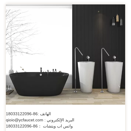
الهاتف :86-18033122096
البريد الإلكتروني : qioio@ycfaucet.com
واتس اب ويتشات ：86-18033122096