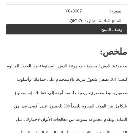
نموذج:
YC-8067
المنتج العلامة التجارية:
QIOIO
وصف المنتج
ملخص:
مجموعة
الدش المخفية -
مجموعة
الدش
المصنوعة من الفولاذ المقاوم
للصدأ 304
تضفي شعورًا مريحًا بالاستحمام على حمامك،
وأسلوب
تصميم بسيط وعصري، ويضيف لمسة أنيقة إلى حمامك. إنه مصنوع
بالكامل من الفولاذ المقاوم للصدأ 304 للحصول على أقصى قدر من
المتانة. ويقدم مجموعة متنوعة من معالجات الألوان لاختيارك، مثل
الكروم، والأسود غير اللامع، ورسم أسلاك الفولاذ المقاوم للصدأ،