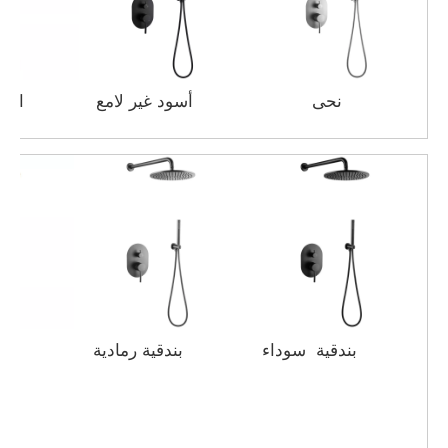
نحى
أسود غير لامع
الذهب ا
بندقية سوداء
بندقية رمادية
ار